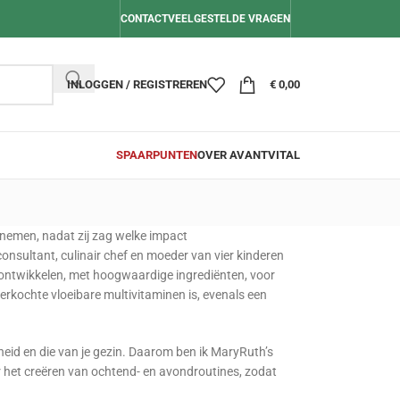
CONTACT
VEELGESTELDE VRAGEN
INLOGGEN / REGISTREREN
€
0,00
SPAARPUNTEN
OVER AVANTVITAL
 nemen, nadat zij zag welke impact
sultant, culinair chef en moeder van vier kinderen
 ontwikkelen, met hoogwaardige ingrediënten, voor
verkochte vloeibare multivitaminen is, evenals een
heid en die van je gezin. Daarom ben ik MaryRuth’s
 het creëren van ochtend- en avondroutines, zodat