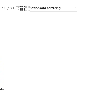
18
24
els