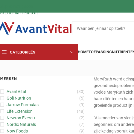
Skip to navigation
Skip to main content
HOME
TOEPASSING
NUTRIËNTE
CATEGORIEËN
MERKEN
MaryRuth werd geïnspi
gezondheidsproblemen
AvantVital
(30)
voelde MaryRuth zich 
Goli Nutrition
(5)
haar cliënten en haar 
Jarrow Formulas
(9)
groeiende productlijn
Life Extension
(48)
Newton Everett
(2)
“Als moeder van vier j
Nordic Naturals
(7)
begonnen: om anderen 
Now Foods
(9)
zij elke dag vooruit k