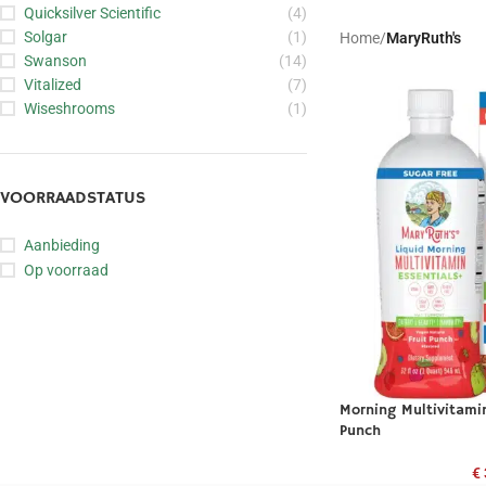
Quicksilver Scientific
(4)
Solgar
(1)
Home
/
MaryRuth's
Swanson
(14)
Vitalized
(7)
Wiseshrooms
(1)
VOORRAADSTATUS
Aanbieding
Op voorraad
Morning Multivitamin
Punch
€