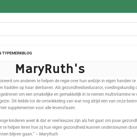
N TYPE
MERK
BLOG
MaryRuth's
reerd om anderen te helpen de regie over hun welzijn in eigen handen te
 hadden op haar dierbaren. Als gezondheidseducator, voedingskundig con
gedreven om een smakelijke en gemakkelijk in te nemen multivitamine te
gezin. Dit leidde tot de ontwikkeling van wat nog altijd een van onze best
 met supplementen voor alle levensfasen.
onge kinderen weet ik dat er veel keuzes zijn als het gaat om jouw gezond
te helpen leren hoe zij hun eigen gezondheid kunnen ondersteunen door
unnen blijven gaan.” – MaryRuth