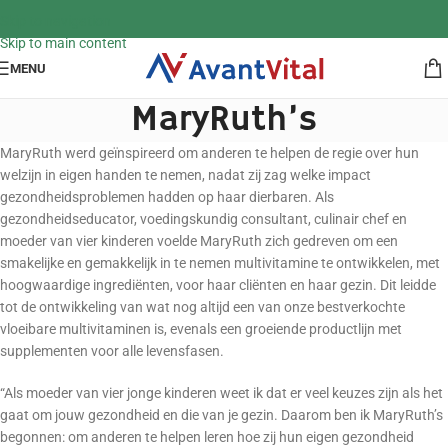
Skip to navigation
Skip to main content
MENU
MaryRuth’s
MaryRuth werd geïnspireerd om anderen te helpen de regie over hun
welzijn in eigen handen te nemen, nadat zij zag welke impact
gezondheidsproblemen hadden op haar dierbaren. Als
gezondheidseducator, voedingskundig consultant, culinair chef en
moeder van vier kinderen voelde MaryRuth zich gedreven om een
smakelijke en gemakkelijk in te nemen multivitamine te ontwikkelen, met
hoogwaardige ingrediënten, voor haar cliënten en haar gezin. Dit leidde
tot de ontwikkeling van wat nog altijd een van onze bestverkochte
vloeibare multivitaminen is, evenals een groeiende productlijn met
supplementen voor alle levensfasen.
“Als moeder van vier jonge kinderen weet ik dat er veel keuzes zijn als het
gaat om jouw gezondheid en die van je gezin. Daarom ben ik MaryRuth’s
begonnen: om anderen te helpen leren hoe zij hun eigen gezondheid