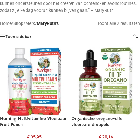
kunnen ondersteunen door het creëren van ochtend- en avondroutines,
zodat zij elke dag vooruit kunnen blijven gaan.” – MaryRuth
Home
/
Shop
/
Merk
/
MaryRuth’s
Toont alle 2 resultaten
Toon sidebar
Morning Multivitamine Vloeibaar
Organische oregano-olie
Fruit Punch
vloeibare druppels
€
35,95
€
20,16