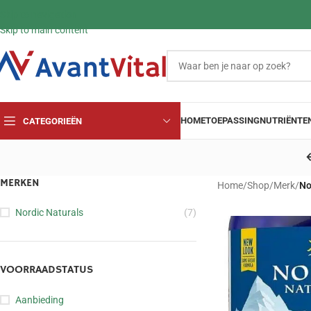
Skip to navigation
Skip to main content
HOME
TOEPASSING
NUTRIËNTE
CATEGORIEËN
MERKEN
Home
/
Shop
/
Merk
/
No
Nordic Naturals
(7)
VOORRAADSTATUS
Aanbieding