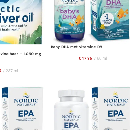
Baby DHA met vitamine D3
 vloeibaar – 1.060 mg
€
17,36
60 ml
5
237 ml