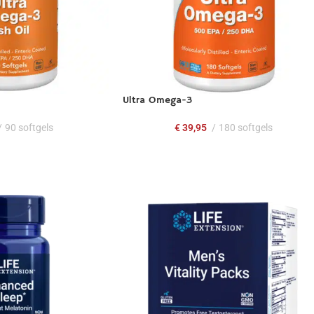
Ultra Omega-3
90 softgels
€
39,95
180 softgels