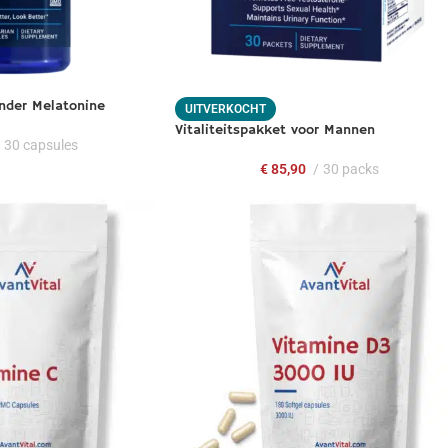
nder Melatonine
UITVERKOCHT
Vitaliteitspakket voor Mannen
30 capsules
€
85,90
30 packs