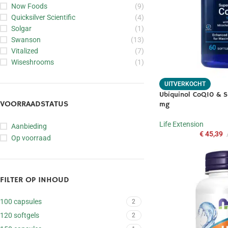
Now Foods
(9)
Quicksilver Scientific
(4)
Solgar
(1)
Swanson
(13)
Vitalized
(7)
Wiseshrooms
(1)
UITVERKOCHT
Ubiquinol CoQ10 & Sh
VOORRAADSTATUS
mg
Life Extension
Aanbieding
€
45,39
Op voorraad
FILTER OP INHOUD
100 capsules
2
120 softgels
2