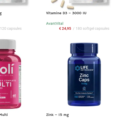
g
Vitamine D3 – 3000 IU
AvantVital
120 capsules
€
24,95
180 softgel capsules
ulti
Zink – 15 mg