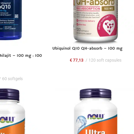
Ubiquinol Q10 QH-absorb – 100 mg
ilajit – 100 mg : 100
€
77,13
120 soft capsules
60 softgels