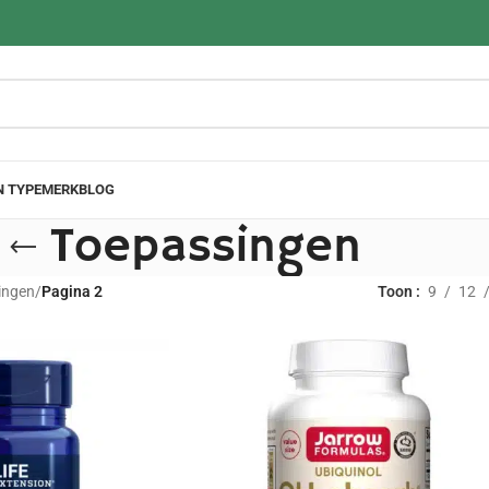
N TYPE
MERK
BLOG
Toepassingen
ingen
/
Pagina 2
Toon
9
12