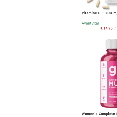
Vitamine C – 200 m
AvantVital
€
14,95
Women’s Complete M