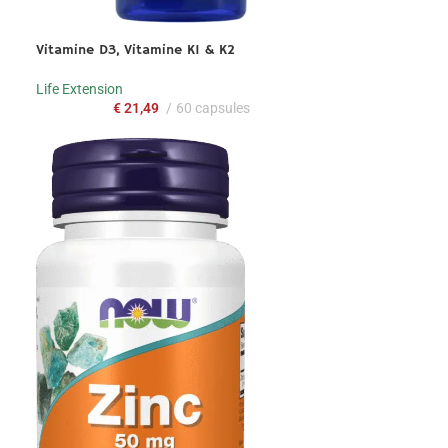
Vitamine D3, Vitamine K1 & K2
Life Extension
€
21,49
60 capsules