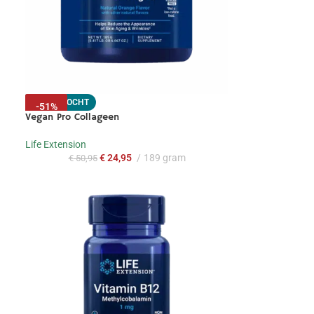
UITVERKOCHT
-
51
%
Vegan Pro Collageen
Life Extension
€
24,95
189 gram
€
50,95