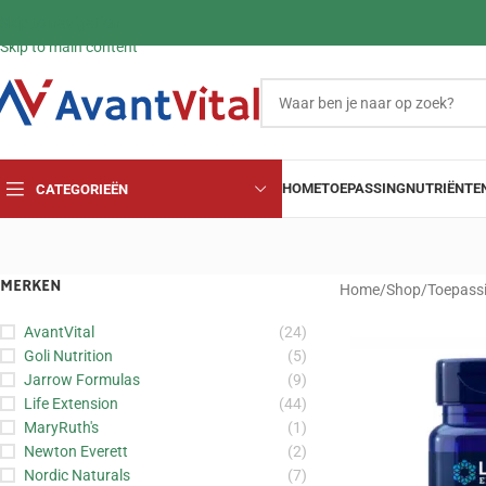
Skip to navigation
Skip to main content
HOME
TOEPASSING
NUTRIËNTE
CATEGORIEËN
MERKEN
Home
/
Shop
/
Toepass
AvantVital
(24)
Goli Nutrition
(5)
Jarrow Formulas
(9)
Life Extension
(44)
MaryRuth's
(1)
Newton Everett
(2)
Nordic Naturals
(7)