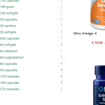
150 capsules
1
189 gram
1
240 softgels
1
30 capsules
7
30 sachets
1
30 softgels
1
Ultra Omega-3
360 capsules
1
€
19,96
60 softgels
3
60 tabletten
1
60 zuigtabletten
1
60 capsules
9
90 capsules
8
120 capsules
8
180 capsules
9
270 capsules
1