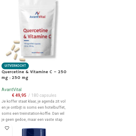
heldere dosering, zodat je je
capsules. Direct uit voorraad
ochtendmoment consequent kunt
leverbaar.
afvinken.
Per capsule een duidelijke
500
mg quercetine
, zodat je
inname eenvoudig te loggen is.
1 capsule
past moeiteloos bij
je ontbijt, zonder extra stappen
of complexe schema’s.
Gemaakt voor een
datagedreven basis
: helder
UITVERKOCHT
product, helder moment, helder
Quercetine & Vitamine C – 250
mg : 250 mg
overzicht in je dag.
Beschikbaar in een handige
AvantVital
verpakking met 100 capsules. Direct
€
49,95
180 capsules
uit voorraad leverbaar.
Je koffer staat klaar, je agenda zit vol
en je ontbijt is soms een hotelbuffet,
soms een treinstation-koffie. Dan wil
je geen gedoe, maar een vaste stap
die met je meereist. Quercetine &
Vitamine C past precies in dat