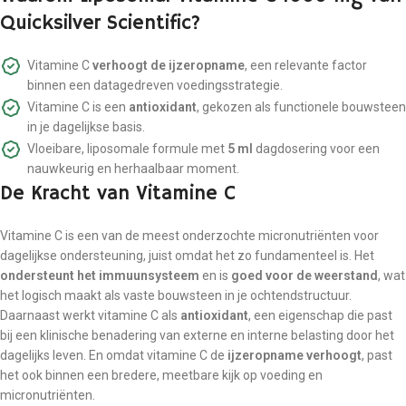
Quicksilver Scientific?
Vitamine C
verhoogt de ijzeropname
, een relevante factor
binnen een datagedreven voedingsstrategie.
Vitamine C is een
antioxidant
, gekozen als functionele bouwsteen
in je dagelijkse basis.
Vloeibare, liposomale formule met
5 ml
dagdosering voor een
nauwkeurig en herhaalbaar moment.
De Kracht van Vitamine C
Vitamine C is een van de meest onderzochte micronutriënten voor
dagelijkse ondersteuning, juist omdat het zo fundamenteel is. Het
ondersteunt het immuunsysteem
en is
goed voor de weerstand
, wat
het logisch maakt als vaste bouwsteen in je ochtendstructuur.
Daarnaast werkt vitamine C als
antioxidant
, een eigenschap die past
bij een klinische benadering van externe en interne belasting door het
dagelijks leven. En omdat vitamine C de
ijzeropname verhoogt
, past
het ook binnen een bredere, meetbare kijk op voeding en
micronutriënten.