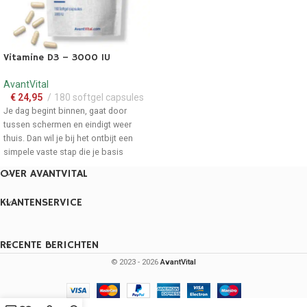
energiestofwisseling, handig op
lange werkdagen.
Vitamine E draagt bij tot de
bescherming van cellen
tegen
Vitamine D3 – 3000 IU
oxidatieve schade, als nuchtere
basiskeuze.
AvantVital
Beschikbaar in een handige pot met
€
24,95
180 softgel capsules
120 capsules. Direct uit voorraad
Je dag begint binnen, gaat door
leverbaar.
tussen schermen en eindigt weer
thuis. Dan wil je bij het ontbijt een
simpele vaste stap die je basis
ondersteunt, zonder extra gedoe.
OVER AVANTVITAL
Vitamine D3 past precies in dat
ochtendritueel: klein, consistent en
KLANTENSERVICE
helder.
Bij je ontbijt een vaste stap:
3000 IU vitamine D3
in 1
RECENTE BERICHTEN
capsules, zonder gedoe.
© 2023 - 2026
AvantVital
Vitamine D draagt bij aan de
normale werking van het
immuunsysteem
voor dagen met