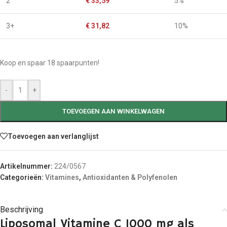
2
€
33,59
5%
3+
€
31,82
10%
Koop en spaar 18 spaarpunten!
-
+
TOEVOEGEN AAN WINKELWAGEN
Toevoegen aan verlanglijst
Artikelnummer:
224/0567
Categorieën:
Vitamines
,
Antioxidanten & Polyfenolen
Beschrijving
Liposomal Vitamine C 1000 mg als