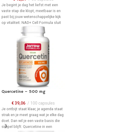
Beschikbaar in een handige
voorraad leverbaar.
Je begint je dag het liefst met een
hersluitbare verpakking met 30
vaste stap die klopt, meetbaar is en
softgels. Direct uit voorraad
past bij jouw wetenschappelijke kijk
leverbaar.
op vitaliteit. NAD+ Cell Formula sluit
naadloos aan bij je Ochtendritueel:
één capsule, helder gekozen, precies
gedoseerd.
Voor jouw
cellulaire structuur
:
een consequente keuze die past
bij een wetenschappelijk onderbouwd
fundament.
Convenience
zonder gedoe: 1
capsule maakt je
ochtendmoment simpel, strak en
herhaalbaar.
Quercetine – 500 mg
Autoriteit
in formulering:
€
39,06
100 capsules
NIAGEN® Nicotinamide
Je ontbijt staat klaar, je agenda staat
Riboside staat centraal, duidelijk
strak en je meet graag wat je elke dag
benoemd op het etiket.
doet. Dan wil je een vaste basis die
Beschikbaar in een handige
simpel blijft: Quercetine in een
hersluitbare verpakking met 30