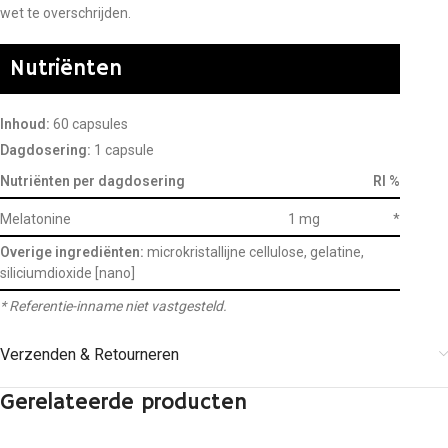
wet te overschrijden.
Nutriënten
Inhoud:
60 capsules
Dagdosering:
1 capsule
Nutriënten per dagdosering
RI %
Melatonine
1 mg
*
Overige ingrediënten:
microkristallijne cellulose, gelatine,
siliciumdioxide [nano]
* Referentie-inname niet vastgesteld.
Verzenden & Retourneren
Gerelateerde producten