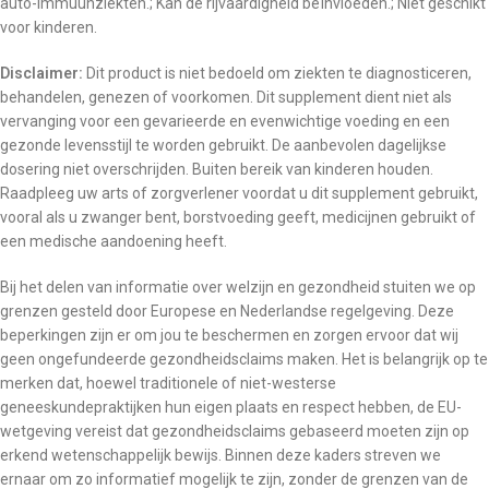
auto-immuunziekten.; Kan de rijvaardigheid beïnvloeden.; Niet geschikt
voor kinderen.
Disclaimer:
Dit product is niet bedoeld om ziekten te diagnosticeren,
behandelen, genezen of voorkomen. Dit supplement dient niet als
vervanging voor een gevarieerde en evenwichtige voeding en een
gezonde levensstijl te worden gebruikt. De aanbevolen dagelijkse
dosering niet overschrijden. Buiten bereik van kinderen houden.
Raadpleeg uw arts of zorgverlener voordat u dit supplement gebruikt,
vooral als u zwanger bent, borstvoeding geeft, medicijnen gebruikt of
een medische aandoening heeft.
Bij het delen van informatie over welzijn en gezondheid stuiten we op
grenzen gesteld door Europese en Nederlandse regelgeving. Deze
beperkingen zijn er om jou te beschermen en zorgen ervoor dat wij
geen ongefundeerde gezondheidsclaims maken. Het is belangrijk op te
merken dat, hoewel traditionele of niet-westerse
geneeskundepraktijken hun eigen plaats en respect hebben, de EU-
wetgeving vereist dat gezondheidsclaims gebaseerd moeten zijn op
erkend wetenschappelijk bewijs. Binnen deze kaders streven we
ernaar om zo informatief mogelijk te zijn, zonder de grenzen van de