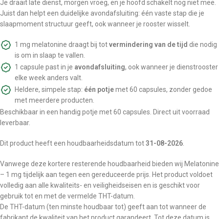
Je draait late dienst, morgen vroeg, en je hoofd schakelt nog niet mee.
Juist dan helpt een duidelijke avondafsluiting: één vaste stap die je
slaapmoment structuur geeft, ook wanneer je rooster wisselt.
1 mg melatonine draagt bij tot
vermindering van de tijd
die nodig
is om in slaap te vallen.
1 capsule past in je
avondafsluiting
, ook wanneer je dienstrooster
elke week anders valt.
Heldere, simpele stap:
één potje
met 60 capsules, zonder gedoe
met meerdere producten.
Beschikbaar in een handig potje met 60 capsules. Direct uit voorraad
leverbaar.
Dit product heeft een houdbaarheidsdatum tot
31-08-2026
.
Vanwege deze kortere resterende houdbaarheid bieden wij Melatonine
– 1 mg tijdelijk aan tegen een gereduceerde prijs. Het product voldoet
volledig aan alle kwaliteits- en veiligheidseisen en is geschikt voor
gebruik tot en met de vermelde THT-datum.
De THT-datum (ten minste houdbaar tot) geeft aan tot wanneer de
fabrikant de kwaliteit van het product garandeert. Tot deze datum is