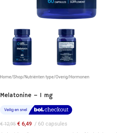
Home
/
Shop
/
Nutriënten type
/
Overig
/
Hormonen
Melatonine – 1 mg
€
6,49
60 capsules
€
12,95