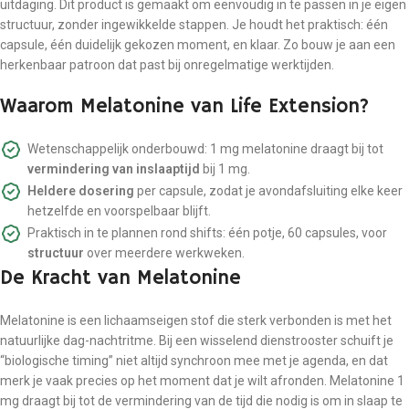
uitdaging. Dit product is gemaakt om eenvoudig in te passen in je eigen
structuur, zonder ingewikkelde stappen. Je houdt het praktisch: één
capsule, één duidelijk gekozen moment, en klaar. Zo bouw je aan een
herkenbaar patroon dat past bij onregelmatige werktijden.
Waarom Melatonine van Life Extension?
Wetenschappelijk onderbouwd: 1 mg melatonine draagt bij tot
vermindering van inslaaptijd
bij 1 mg.
Heldere dosering
per capsule, zodat je avondafsluiting elke keer
hetzelfde en voorspelbaar blijft.
Praktisch in te plannen rond shifts: één potje, 60 capsules, voor
structuur
over meerdere werkweken.
De Kracht van Melatonine
Melatonine is een lichaamseigen stof die sterk verbonden is met het
natuurlijke dag-nachtritme. Bij een wisselend dienstrooster schuift je
“biologische timing” niet altijd synchroon mee met je agenda, en dat
merk je vaak precies op het moment dat je wilt afronden. Melatonine 1
mg draagt bij tot de vermindering van de tijd die nodig is om in slaap te