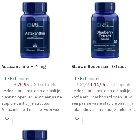
Astaxanthine – 4 mg
Blauwe Bosbessen Extract
-
29
%
Life Extension
Life Extension
€
20,96
30 softgels
€
14,95
60 capsules
€
20,95
Je dag start strak: eerste maaltijd,
Je dag start strak: eerste maaltijd,
planning open, en je wilt een vaste
koffie erbij, dashboard open. Jij wil
stap die past bij je structuur.
één paarse vaste stap die past in je
Astaxanthine 4 mg is er voor wie
datagedreven structuur, zonder extra
dagelijkse druk serieus neemt, het
denkwerk.
graag overzichtelijk houdt en liever
Eén capsulevormige vaste stap
één duidelijke routine bouwt dan een
bij je eerste maaltijd, zodat je
ingewikkelde stapel potjes.
tracking niet ontspoort.