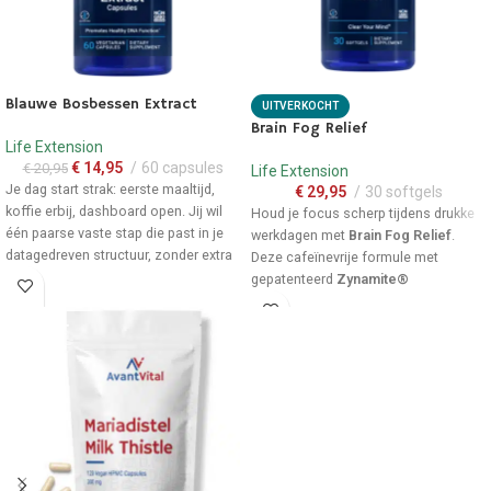
Blauwe Bosbessen Extract
UITVERKOCHT
-
29
%
Brain Fog Relief
Life Extension
€
14,95
60 capsules
€
20,95
Life Extension
Je dag start strak: eerste maaltijd,
€
29,95
30 softgels
koffie erbij, dashboard open. Jij wil
Houd je focus scherp tijdens drukke
één paarse vaste stap die past in je
werkdagen met
Brain Fog Relief
.
datagedreven structuur, zonder extra
Deze cafeïnevrije formule met
denkwerk.
gepatenteerd
Zynamite®
ondersteunt de mentale energie*
Eén capsulevormige vaste stap
zonder de bekende dip. Een
bij je eerste maaltijd, zodat je
eenvoudige, dagelijkse stap voor wie
tracking niet ontspoort.
veel uren achter een scherm
Paarse basis
voor je
doorbrengt.
dashboard-denken,
bosbessenextract als simpele,
Ondersteunt de
concentratie
consistente input.
en mentale energie
* tijdens je
schermdag.
Geen gedoe met sap of verse
bessen, capsules passen in je
Bevat gepatenteerd
Zynamite®