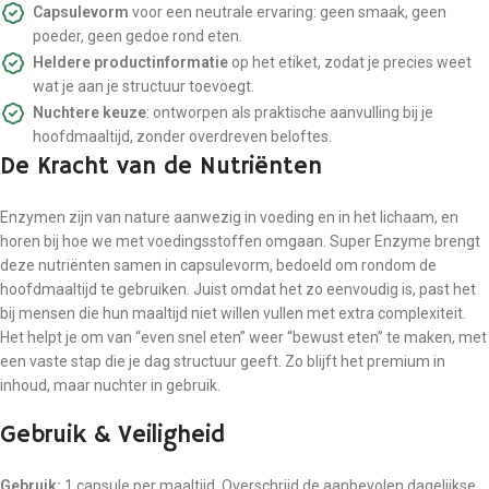
Capsulevorm
voor een neutrale ervaring: geen smaak, geen
poeder, geen gedoe rond eten.
Heldere productinformatie
op het etiket, zodat je precies weet
wat je aan je structuur toevoegt.
Nuchtere keuze
: ontworpen als praktische aanvulling bij je
hoofdmaaltijd, zonder overdreven beloftes.
De Kracht van de Nutriënten
Enzymen zijn van nature aanwezig in voeding en in het lichaam, en
horen bij hoe we met voedingsstoffen omgaan. Super Enzyme brengt
deze nutriënten samen in capsulevorm, bedoeld om rondom de
hoofdmaaltijd te gebruiken. Juist omdat het zo eenvoudig is, past het
bij mensen die hun maaltijd niet willen vullen met extra complexiteit.
Het helpt je om van “even snel eten” weer “bewust eten” te maken, met
een vaste stap die je dag structuur geeft. Zo blijft het premium in
inhoud, maar nuchter in gebruik.
Gebruik & Veiligheid
Gebruik:
1 capsule per maaltijd. Overschrijd de aanbevolen dagelijkse