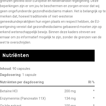
grenzen gesteld door Europese en Nederlandse regelgeving. Deze
beperkingen zijn er om jou te beschermen en zorgen ervoor dat wij
geen ongefundeerde gezondheidsclaims maken. Het is belangrijk op te
merken dat, hoewel traditionele of niet-westerse
geneeskundepraktijken hun eigen plaats en respect hebben, de EU-
wetgeving vereist dat gezondheidsclaims gebaseerd moeten zijn op
erkend wetenschappelijk bewijs. Binnen deze kaders streven we
ernaar om zo informatief mogelijk te zijn, zonder de grenzen van de
wet te overschrijden.
Nutriënten
Inhoud:
90 capsules
Dagdosering:
1 capsule
Nutriënten per dagdosering
RI %
Betaïne HCl
200 mg
*
Enzymenmix (Pancreatin 11X)
134 mg
*
Ox bile extract
100 mg
*