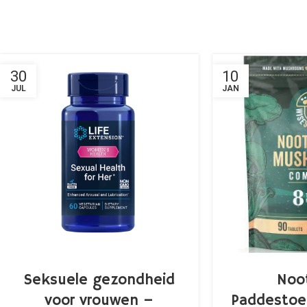
30
10
JUL
JAN
Seksuele gezondheid
Noo
voor vrouwen –
Paddestoe