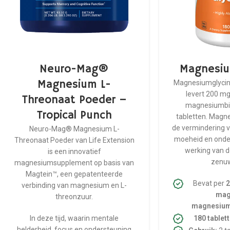
Neuro-Mag®
Magnesiu
Magnesium L-
Magnesiumglycin
levert 200 m
Threonaat Poeder –
magnesiumbis
Tropical Punch
tabletten. Magne
de vermindering 
Neuro-Mag® Magnesium L-
moeheid en onde
Threonaat Poeder van Life Extension
werking van d
is een innovatief
zenuw
magnesiumsupplement op basis van
Magtein™, een gepatenteerde
Bevat per
2
verbinding van magnesium en L-
mag
threonzuur.
magnesium
In deze tijd, waarin mentale
180 tablet
helderheid, focus en ondersteuning