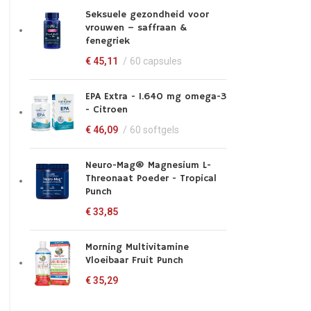
Seksuele gezondheid voor
vrouwen – saffraan &
fenegriek
€
45,11
60 capsules
EPA Extra - 1.640 mg omega-3
- Citroen
€
46,09
60 softgels
Neuro-Mag® Magnesium L-
Threonaat Poeder - Tropical
Punch
€
33,85
Morning Multivitamine
Vloeibaar Fruit Punch
€
35,29