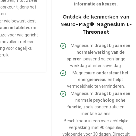
bletten, 1 tot 2 keer
informatie en keuzes.
 voorkeur tijdens het
ten.
Ontdek de kenmerken van
or wie bewust kiest
Neuro-Mag® Magnesium L-
ium in tabletvorm
.
Threonaat
uze voor wie gericht
aanvullen met een
Magnesium
draagt bij aan een
ng voor dagelijks
normale werking van de
bruik.
spieren
, passend na een lange
werkdag of intensieve dag.
Magnesium
ondersteunt het
energieniveau
en helpt
vermoeidheid te verminderen.
Magnesium
draagt bij aan een
normale psychologische
functie
, zoals concentratie en
mentale balans.
Beschikbaar in een overzichtelijke
verpakking met 90 capsules,
voldoende voor 30 dagen. Direct uit