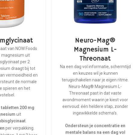
mglycinaat
Neuro-Mag®
Magnesium L-
aat van NOW Foods
g magnesium uit
Threonaat
glycinaat per 2
Na een dag vol informatie, schermtijd
sium draagt bij tot
en keuzes wil je kunnen
van vermoeidheid en
terugschakelen naar je eigen ritme.
rsteunt de normale
Neuro-Mag® Magnesium L-
e spieren en het
Threonaat past in dat vaste
stelsel.
avondmoment waarin je kiest voor
eenvoud: één heldere stap, zonder
 tabletten 200 mg
ingewikkelde schema’s.
nesium
uit
bisglycinaat
.
Ondersteun je concentratie en
ten
per verpakking.
mentale balans na een dag vol