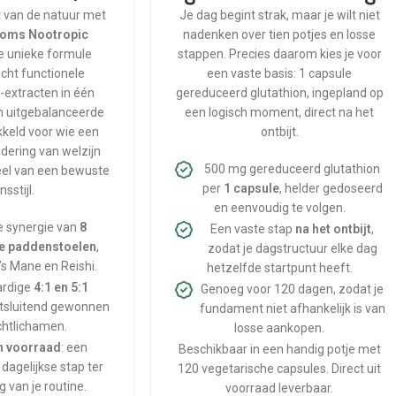
 van de natuur met
Je dag begint strak, maar je wilt niet
oms Nootropic
nadenken over tien potjes en losse
e unieke formule
stappen. Precies daarom kies je voor
cht functionele
een vaste basis: 1 capsule
extracten in één
gereduceerd glutathion, ingepland op
n uitgebalanceerde
een logisch moment, direct na het
kkeld voor wie een
ontbijt.
adering van welzijn
500 mg gereduceerd glutathion
eel van een bewuste
per
1 capsule
, helder gedoseerd
nsstijl.
en eenvoudig te volgen.
e synergie van
8
Een vaste stap
na het ontbijt
,
le paddenstoelen
,
zodat je dagstructuur elke dag
s Mane en Reishi.
hetzelfde startpunt heeft.
rdige
4:1 en 5:1
Genoeg voor 120 dagen, zodat je
uitsluitend gewonnen
fundament niet afhankelijk is van
uchtlichamen.
losse aankopen.
n voorraad
: een
Beschikbaar in een handig potje met
dagelijkse stap ter
120 vegetarische capsules. Direct uit
 van je routine.
voorraad leverbaar.