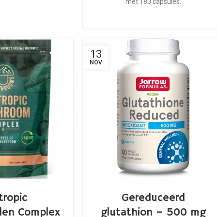
met 180 capsules.
13
NOV
tropic
Gereduceerd
len Complex
glutathion – 500 mg