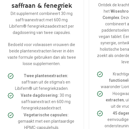
saffraan & fenegriek
Ontdek de kracht
het
Wiseshro
Dit supplement combineert 30 mg
Complex
. Dez
saffraanextract met 600 mg
combineert a
Libifem® fenegriekzaadextract per
paddenstoelen-
dagdosering van twee capsules.
vegan tablet. Ee
synergie, ontwi
Bedoeld voor volwassen vrouwen die
holistische ben
beide plantenextracten liever in één
zoekt als onderd
vaste formule gebruiken dan als twee
leve
losse supplementen.
Krachtig
Twee plantenextracten:
functione
saffraan uit de stigma's en
waaronder Lion’
Libifem® uit fenegriekzaden.
Hoogwaa
Vaste dagdosering:
30 mg
extracten
, 
saffraanextract en 600 mg
uit de vr
fenegriekzaadextract.
45 dage
Vegetarische capsules:
eenvoudige 
gemaakt met een plantaardige
ondersteuning
HPMC-capsulehuls.