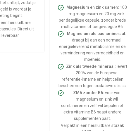
 het ontbijt, zodat je
Magnesium en zink samen:
100
geld is voordat je
mg magnesium en 20 mg zink
ting begint.
per dagelijkse capsule, zonder brede
 een hersluitbare
multivitamine of toegevoegde B6.
apsules. Direct uit
Magnesium als basismineraal:
 leverbaar.
draagt bij aan een normaal
energieleverend metabolisme en de
vermindering van vermoeidheid en
moeheid.
Zink als tweede mineraal:
levert
200% van de Europese
referentie-inname en helpt cellen
beschermen tegen oxidatieve stress.
ZMA zonder B6:
voor wie
magnesium en zink wil
combineren en zelf wil bepalen of
extra vitamine B6 naast andere
supplementen past.
Verpakt in een hersluitbare stazak