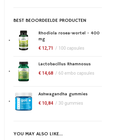
BEST BEOORDEELDE PRODUCTEN
Rhodiola rosea-wortel - 400
mg
€
12,71
100 capsules
Lactobacillus Rhamnosus
€
14,68
60 embo capsules
Ashwagandha gummies
€
10,84
30 gummies
YOU MAY ALSO LIKE…