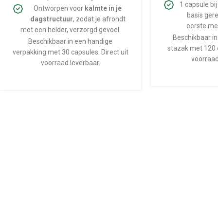
1 capsule bij
Ontworpen voor
kalmte in je
basis gere
dagstructuur
, zodat je afrondt
eerste mee
met een helder, verzorgd gevoel.
Beschikbaar in
Beschikbaar in een handige
stazak met 120 c
verpakking met 30 capsules. Direct uit
voorraad
voorraad leverbaar.