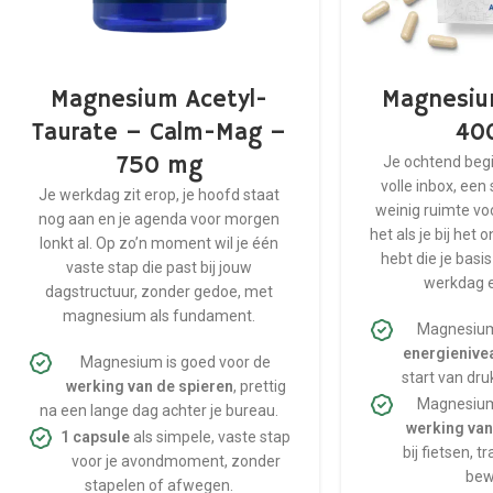
Magnesium Acetyl-
Magnesiu
Taurate – Calm-Mag –
40
750 mg
Je ochtend begi
volle inbox, ee
Je werkdag zit erop, je hoofd staat
weinig ruimte vo
nog aan en je agenda voor morgen
het als je bij het 
lonkt al. Op zo’n moment wil je één
hebt die je basis
vaste stap die past bij jouw
werkdag e
dagstructuur, zonder gedoe, met
magnesium als fundament.
Magnesium
energienive
Magnesium is goed voor de
start van dr
werking van de spieren
, prettig
Magnesium
na een lange dag achter je bureau.
werking van
1 capsule
als simpele, vaste stap
bij fietsen, 
voor je avondmoment, zonder
bew
stapelen of afwegen.