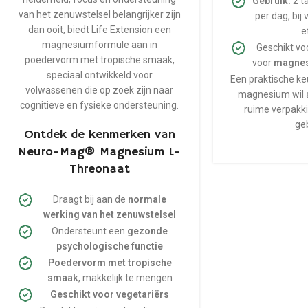
Gebruik:
2 ta
van het zenuwstelsel belangrijker zijn
per dag, bij
dan ooit, biedt Life Extension een
e
magnesiumformule aan in
Geschikt vo
poedervorm met tropische smaak,
voor
magnes
speciaal ontwikkeld voor
Een praktische ke
volwassenen die op zoek zijn naar
magnesium wil 
cognitieve en fysieke ondersteuning.
ruime verpakki
ge
Ontdek de kenmerken van
Neuro-Mag® Magnesium L-
Threonaat
Draagt bij aan de
normale
werking van het zenuwstelsel
Ondersteunt een
gezonde
psychologische functie
Poedervorm met tropische
smaak
, makkelijk te mengen
Geschikt voor vegetariërs