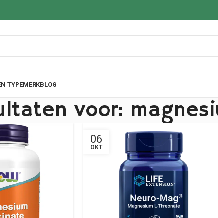
EN TYPE
MERK
BLOG
ultaten voor: magnes
06
OKT