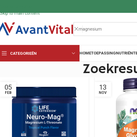
Skip to navigation
Skip to main content
HOME
TOEPASSING
NUTRIËNT
CATEGORIEËN
Zoekres
05
13
FEB
NOV